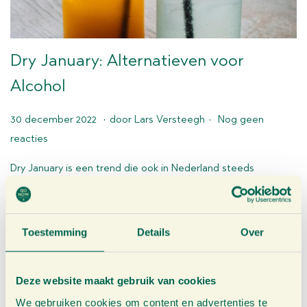
Dry January: Alternatieven voor
Alcohol
.
.
G
3
30 december 2022
door
Lars Versteegh
Nog geen
e
0
reacties
p
j
Dry January is een trend die ook in Nederland steeds
u
a
populairder wordt, vooral na de feestdagen. Het is de maand
b
n
waarin mensen besluiten om even helemaal geen alcohol te
l
u
drinken om hun lichaam en geest even rust te geven na de
Toestemming
Details
Over
i
a
feestdagen.
c
r
e
i
Deze website maakt gebruik van cookies
e
2
We gebruiken cookies om content en advertenties te