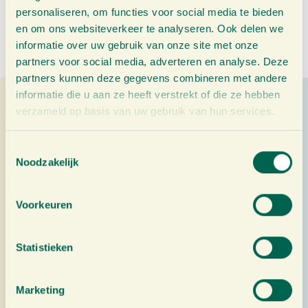
r
0
personaliseren, om functies voor social media te bieden
d
2
en om ons websiteverkeer te analyseren. Ook delen we
o
5
informatie over uw gebruik van onze site met onze
partners voor social media, adverteren en analyse. Deze
p
partners kunnen deze gegevens combineren met andere
informatie die u aan ze heeft verstrekt of die ze hebben
verzameld op basis van uw gebruik van hun services.
reviews
T
Noodzakelijk
o
Pierre Beckel
e
★★★★★
s
Voorkeuren
Er zijn er vele op internet die gember drinks aanbieden,
t
die ook nog mensen lokken met kado s en
e
aanbiedingen....
m
Statistieken
m
13 juli 2026
i
Marketing
n