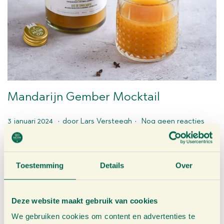
Mandarijn Gember Mocktail
.
.
G
2
3 januari 2024
door
Lars Versteegh
Nog geen reacties
e
9
Begin het nieuwe jaar goed met onze Mandarijn Gember
p
m
Mocktail. De perfecte keuze voor wie meedoet aan Dry
u
e
Toestemming
Details
Over
January of…
b
i
l
2
Deze website maakt gebruik van cookies
i
0
We gebruiken cookies om content en advertenties te
c
2