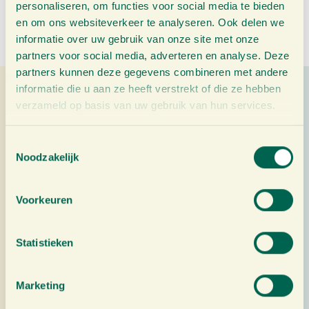
personaliseren, om functies voor social media te bieden
e
4
en om ons websiteverkeer te analyseren. Ook delen we
e
informatie over uw gebruik van onze site met onze
r
partners voor social media, adverteren en analyse. Deze
d
partners kunnen deze gegevens combineren met andere
informatie die u aan ze heeft verstrekt of die ze hebben
o
verzameld op basis van uw gebruik van hun services.
p
reviews
T
Noodzakelijk
o
Joy Lansdorf
e
★★★★★
s
Ik ben erg tevreden over het GO NOW gembersap. Ik had
Voorkeuren
t
eerst twee flessen van 750 ml besteld en inmiddels...
e
m
Statistieken
29 juni 2026
m
i
Marketing
menu
contact
n
g