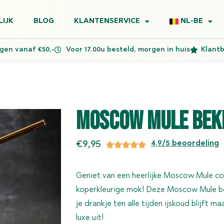
LIJK
BLOG
KLANTENSERVICE
NL-BE
ngen vanaf €50,-
Voor 17.00u besteld, morgen in huis
Klantb
Moscow Mule Bek
€
9,95
4,9/5 beoordeling
Geniet van een heerlijke Moscow Mule coc
koperkleurige mok! Deze Moscow Mule bek
je drankje ten alle tijden ijskoud blijft m
luxe uit!