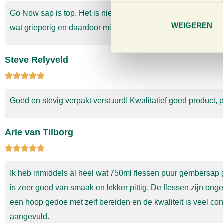
e
Go Now sap is top.
Het is niet alleen erg lekker, puur en int
m
WEIGEREN
wat grieperig en daardoor minder fit was, is dat na het dageli
m
i
Steve Relyveld
n
g
s
s
Goed en stevig verpakt verstuurd! Kwalitatief goed product, p
e
l
e
Arie van Tilborg
c
t
i
Ik heb inmiddels al heel wat 750ml flessen puur gembersap g
e
is zeer goed van smaak en lekker pittig. De flessen zijn on
een hoop gedoe met zelf bereiden en de kwaliteit is veel co
aangevuld.