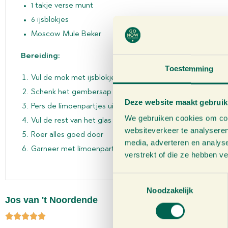
1 takje verse munt
6 ijsblokjes
Moscow Mule Beker
Bereiding:
Toestemming
Vul de mok met ijsblokjes
Schenk het gembersap in de beker
Deze website maakt gebruik
Pers de limoenpartjes uit en bewaar deze
We gebruiken cookies om cont
Vul de rest van het glas met bruisend water
websiteverkeer te analyseren
Roer alles goed door
media, adverteren en analys
Garneer met limoenpartjes en verse munt
verstrekt of die ze hebben v
T
Noodzakelijk
o
Jos van 't Noordende
e
s
t