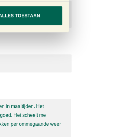
aar ik eerder regelmatig
ALLES TOESTAAN
. #aanrader
 en in maaltijden. Het
goed. Het scheelt me
klikken per ommegaande
weer