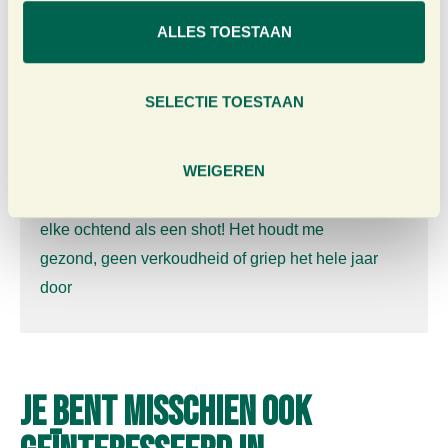
afgehandeld.
s
ALLES TOESTAAN
e
l
René Segerink
e
SELECTIE TOESTAAN
c
t
i
WEIGEREN
Eenvoudig te bestellen, snelle levering.
Go Now
e
levert een topproduct!
Ik
gebruik de pure gember
elke ochtend als een shot! Het houdt me
gezond,
geen verkoudheid of griep het hele jaar
door
Je bent misschien ook