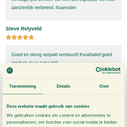
aanzienlijk verbeterd. #aanrader
Steve Relyveld
Goed en stevig verpakt verstuurd! Kwalitatief goed
product, puur,
natuurlijk.
Arie van Tilborg
Toestemming
Details
Over
Deze website maakt gebruik van cookies
Ik heb inmiddels al heel wat 750ml flessen puur
We gebruiken cookies om content en advertenties te
gembersap gebruikt, als
thee, in de thee, met water,
personaliseren, om functies voor social media te bieden
puur (shot), in frisdrank en in maaltijden. Het