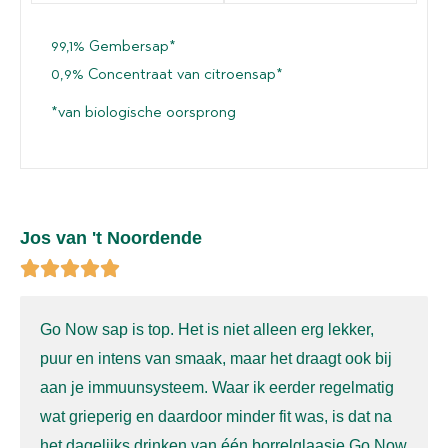
99,1% Gembersap*
0,9% Concentraat van citroensap*
*van biologische oorsprong
Jos van 't Noordende
Go Now sap is top.
Het is niet alleen erg lekker,
puur en intens van smaak,
maar het draagt ook bij
aan je immuunsysteem. Waar ik eerder regelmatig
wat grieperig en daardoor minder fit was, is dat na
het dagelijks drinken
van één borrelglaasje Go Now