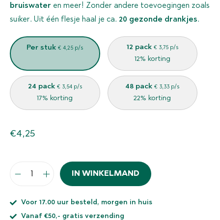
bruiswater
en meer! Zonder andere toevoegingen zoals
suiker. Uit één flesje haal je ca.
2
0 gezonde drankjes
.
12 pack
Per stuk
€ 3,75 p/s
€ 4,25 p/s
12% korting
24 pack
48 pack
€ 3,54 p/s
€ 3,33 p/s
17% korting
22% korting
€
4,25
IN WINKELMAND
Voor 17.00 uur besteld, morgen in huis
Vanaf €50,- gratis verzending