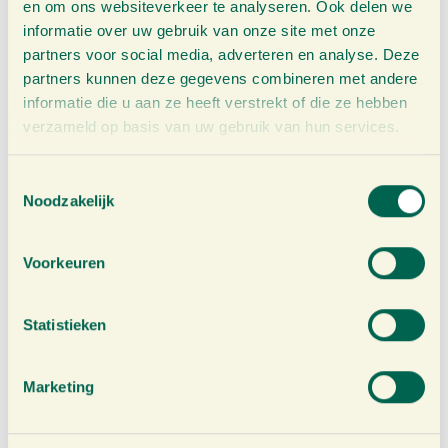
en om ons websiteverkeer te analyseren. Ook delen we
is zeer goed van smaak en lekker pittig. De flessen
informatie over uw gebruik van onze site met onze
partners voor social media, adverteren en analyse. Deze
zijn ongeopend lang
houdbaar en ook na opening
partners kunnen deze gegevens combineren met andere
nog zeker drie weken goed. Het scheelt me
informatie die u aan ze heeft verstrekt of die ze hebben
een hoop gedoe met zelf bereiden en de kwaliteit is
verzameld op basis van uw gebruik van hun services.
veel consequenter. En
als de voorraad op is, heb je
die met een paar klikken per ommegaande
weer
T
Noodzakelijk
aangevuld.
o
e
s
Voorkeuren
Hans van der Taelen
t
e
m
Statistieken
m
Prijs – kwaliteit, heel tevreden over het product –
i
Marketing
Puur sap, zonder
toegevoegde suikers! Leveringen
n
g
gebeuren steeds correct en worden
professioneel
s