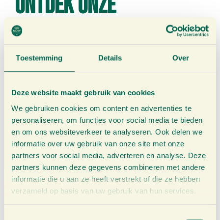
Ontdek onze
producten:
Toestemming
Details
Over
Deze website maakt gebruik van cookies
We gebruiken cookies om content en advertenties te
personaliseren, om functies voor social media te bieden
en om ons websiteverkeer te analyseren. Ook delen we
informatie over uw gebruik van onze site met onze
partners voor social media, adverteren en analyse. Deze
Pure Gembersap
Liquid Sensation
partners kunnen deze gegevens combineren met andere
750ml
500ml
informatie die u aan ze heeft verstrekt of die ze hebben
€
13,25
€
14,95
verzameld op basis van uw gebruik van hun services.
BEKIJK &
BEKIJK &
T