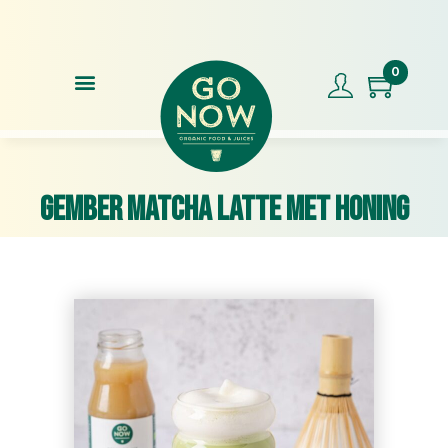
Voor 17.00u besteld, morgen in huis
Klan
0
Gember Matcha Latte met Honing