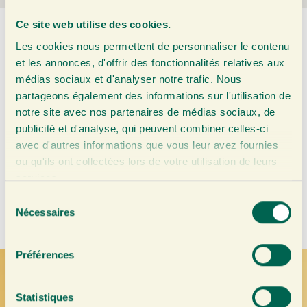
Ce site web utilise des cookies.
100%
Les cookies nous permettent de personnaliser le contenu
et les annonces, d'offrir des fonctionnalités relatives aux
biologisch
médias sociaux et d'analyser notre trafic. Nous
partageons également des informations sur l'utilisation de
sans
notre site avec nos partenaires de médias sociaux, de
publicité et d'analyse, qui peuvent combiner celles-ci
sucres ajoutés
avec d'autres informations que vous leur avez fournies
ou qu'ils ont collectées lors de votre utilisation de leurs
services.
0%
S
alcohol
Nécessaires
é
l
e
Préférences
c
t
i
Statistiques