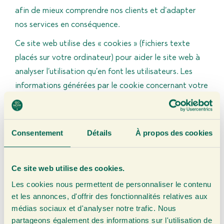
afin de mieux comprendre nos clients et d’adapter
nos services en conséquence.
Ce site web utilise des « cookies » (fichiers texte
placés sur votre ordinateur) pour aider le site web à
analyser l’utilisation qu’en font les utilisateurs. Les
informations générées par le cookie concernant votre
utilisation du site web peuvent être transférées vers
les serveurs sécurisés de Kwekerij Pieter Kolk B.V. ou
ceux d’un tiers. Nous utilisons ces informations pour
Consentement
Détails
À propos des cookies
suivre la façon dont vous utilisez le site web, pour
compiler des rapports sur l’activité du site web et
Ce site web utilise des cookies.
pour fournir d’autres services liés à l’activité du site
Les cookies nous permettent de personnaliser le contenu
web et à l’utilisation d’Internet.
et les annonces, d'offrir des fonctionnalités relatives aux
Objectifs
médias sociaux et d'analyser notre trafic. Nous
partageons également des informations sur l'utilisation de