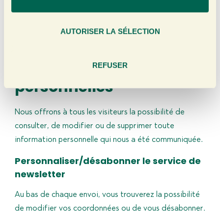
n
déclaration de confidentialité. Il est donc conseillé de
s
consulter régulièrement cette déclaration de
e
AUTORISER LA SÉLECTION
n
confidentialité.
t
Choix des données
e
REFUSER
m
personnelles
e
n
t
Nous offrons à tous les visiteurs la possibilité de
consulter, de modifier ou de supprimer toute
information personnelle qui nous a été communiquée.
Personnaliser/désabonner le service de
newsletter
Au bas de chaque envoi, vous trouverez la possibilité
de modifier vos coordonnées ou de vous désabonner.