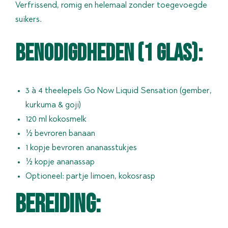
Verfrissend, romig en helemaal zonder toegevoegde
suikers.
Benodigdheden (1 glas):
3 à 4 theelepels Go Now Liquid Sensation (gember,
kurkuma & goji)
120 ml kokosmelk
½ bevroren banaan
1 kopje bevroren ananasstukjes
½ kopje ananassap
Optioneel: partje limoen, kokosrasp
BEREIDING: