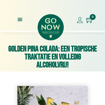
Voor 17.00u besteld, morgen in huis
Kl
0
Golden Pina Colada: een tropische
traktatie en volledig
alcoholvrij!