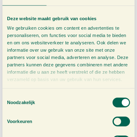
Deze website maakt gebruik van cookies
Pure Gembersap
Liquid Sensation
We gebruiken cookies om content en advertenties te
750ml
500ml
personaliseren, om functies voor social media te bieden
€
13,25
€
14,95
en om ons websiteverkeer te analyseren. Ook delen we
BEKIJK &
BEKIJK &
informatie over uw gebruik van onze site met onze
partners voor social media, adverteren en analyse. Deze
BESTEL
BESTEL
partners kunnen deze gegevens combineren met andere
informatie die u aan ze heeft verstrekt of die ze hebben
verzameld op basis van uw gebruik van hun services.
T
Noodzakelijk
o
e
s
Voorkeuren
t
e