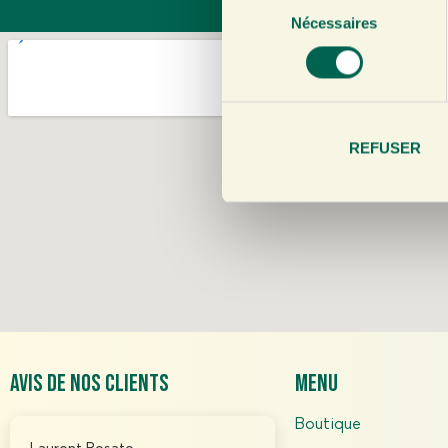
Nécessaires
é
l
e
c
t
i
REFUSER
o
n
d
u
c
o
n
s
e
Avis de nos clients
menu
n
t
Boutique
e