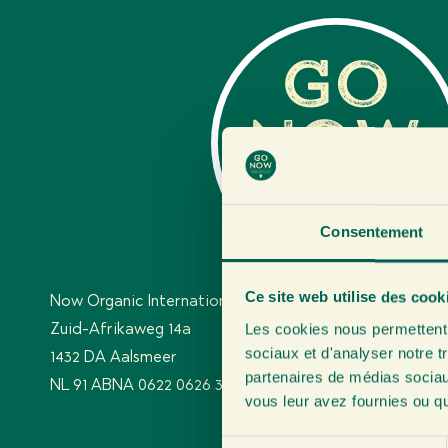
Consentement
Ce site web utilise des cook
Now Organic International BV
TVA: NL85225
Les cookies nous permettent d
Zuid-Afrikaweg 14a
Chambre de c
sociaux et d'analyser notre t
1432 DA Aalsmeer
NL-BIO-01: SK
partenaires de médias sociaux
NL 91 ABNA 0622 0626 38
vous leur avez fournies ou qu'
S