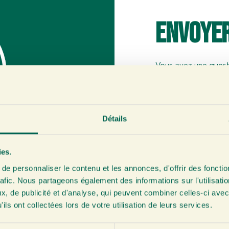
Envoye
Vous avez une quest
paiements ? Jetez a
fréquemment posé
Vous avez d’autres
Détails
gratuitement.
ies.
6000B01
Envoyer un e-m
e personnaliser le contenu et les annonces, d'offrir des fonctio
ommerce: 56679130
Direct direct 
rafic. Nous partageons également des informations sur l'utilisati
AL 027851
Voir les quest
, de publicité et d'analyse, qui peuvent combiner celles-ci avec
ils ont collectées lors de votre utilisation de leurs services.