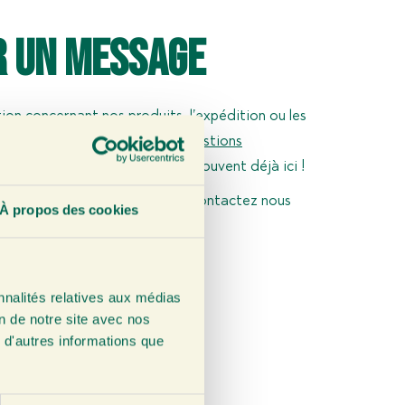
r un message
ion concernant nos produits, l’expédition ou les
lors un coup d’œil à la page
questions
es
. La plupart des réponses se trouvent déjà ici !
 questions ou commentaires ? Contactez nous
À propos des cookies
ail
nnalités relatives aux médias
par Whatsapp
on de notre site avec nos
ions fréquemment posées
 d'autres informations que