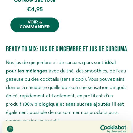
Go Now Sac Tote
€
4,95
VOIR &
COMMANDER
Ready to Mix: Jus de gingembre et jus de curcuma
Nos jus de gingembre et de curcuma purs sont
idéal
pour les mélanges
avec du thé, des smoothies, de l’eau
gazeuse ou des cocktails (sans alcool). Vous pouvez ainsi
donner à n’importe quelle boisson une sensation de goût
épicé, rapidement et facilement, en profitant d’un
produit
100% biologique
et
sans sucres ajoutés !
Il est
également possible de consommer nos produits purs,
comme un shot puissant !
Notre jus de gingembre étant très concentré, c’est vous