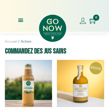
Commandez avant 17h00, expédition le jour même !
Note
0
Accueil
/
Action
Commandez des jus sains