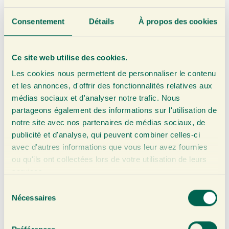
qui décidez de la force de votre boisson. Grâce à ce
Consentement
Détails
À propos des cookies
substitut convivial du gingembre frais, vous n’avez plus
besoin de râper ou de mixer vous-même le gingembre,
mais simplement d’ajouter un soupçon de gingembre pur
Ce site web utilise des cookies.
à chaque boisson. Vous pouvez donc facilement préparer
Les cookies nous permettent de personnaliser le contenu
votre propre
thé au gingembre ou smoothies au
et les annonces, d'offrir des fonctionnalités relatives aux
médias sociaux et d'analyser notre trafic. Nous
gingembre
. Avec une bouteille de 750 ml, on obtient
partageons également des informations sur l'utilisation de
environ…
60-70 boissons au gingembre !
notre site avec nos partenaires de médias sociaux, de
Le gingembre est connu pour ses nombreux bienfaits
publicité et d'analyse, qui peuvent combiner celles-ci
avec d'autres informations que vous leur avez fournies
pour la santé.
Boostez votre système immunitaire
,
ou qu'ils ont collectées lors de votre utilisation de leurs
aide à la lutte contre les
inflammations
votre colis sera
services.
préparé et expédié dès le
nausées
. Par ailleurs, le
S
curcuma est également en plein essor ces temps-ci. En
Nécessaires
é
2019, il était déjà considéré comme étant le
l
complément alimentaire de l’année
, notamment
e