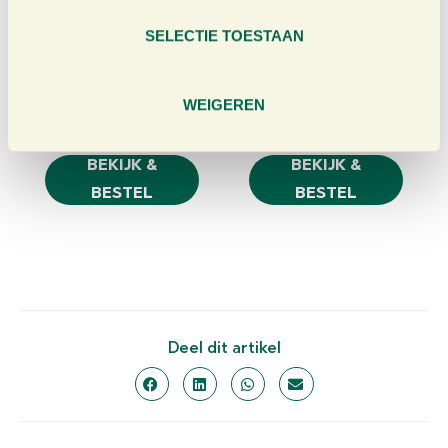
l
e
SELECTIE TOESTAAN
c
Pure Gembersap
Pure Kurkumasap
t
200ml
200ml
i
WEIGEREN
e
€
4,25
€
5,25
BEKIJK &
BEKIJK &
BESTEL
BESTEL
Deel dit artikel