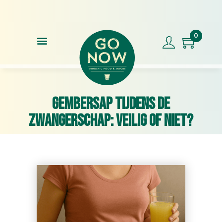
Voor 17.00u besteld, morgen in huis
Klan
0
Gembersap Tijdens de
Zwangerschap: Veilig of Niet?