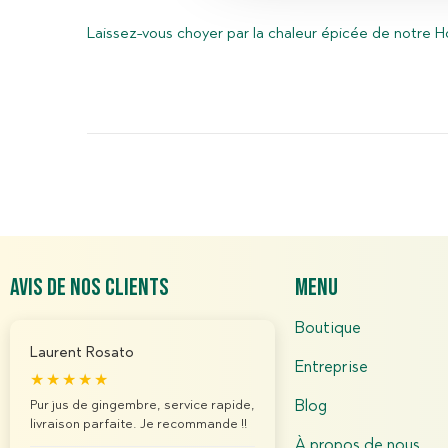
o
o
o
Laissez-vous choyer par la chaleur épicée de notre 
n
s
c
s
t
t
e
e
o
n
d
b
t
o
r
e
m
n
e
e
2
n
0
t
2
Avis de nos clients
menu
4
Boutique
Laurent Rosato
Entreprise
★★★★★
Pur jus de gingembre, service rapide,
Blog
livraison parfaite. Je recommande !!
À propos de nous