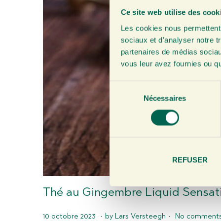
Ce site web utilise des cook
Les cookies nous permettent d
sociaux et d'analyser notre t
partenaires de médias sociaux
vous leur avez fournies ou qu'
S
Nécessaires
é
l
e
c
t
i
REFUSER
o
n
Thé au Gingembre Liquid Sensat
d
u
.
.
P
4
c
10 octobre 2023
by
Lars Versteegh
No comments