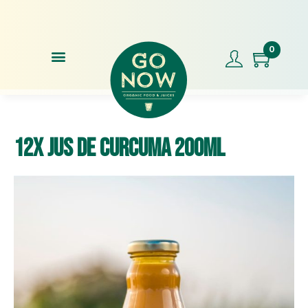
Note de nos clients 4.9/5 sur + de 300 avis
Livr
0
12x Jus de Curcuma 200ml