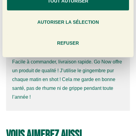
TOUT AUTORISER
toujours effectuées correctement et gérées de
n
s
manière professionnelle.
e
AUTORISER LA SÉLECTION
n
René Segerink
t
e
REFUSER
m
e
Facile à commander, livraison rapide. Go Now offre
n
t
un produit de qualité ! J’utilise le gingembre pur
chaque matin en shot ! Cela me garde en bonne
santé, pas de rhume ni de grippe pendant toute
l’année !
Vous aimerez aussi...