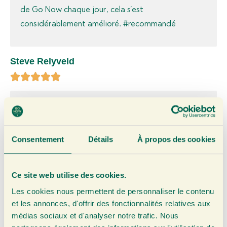
de Go Now chaque jour, cela s’est
considérablement amélioré. #recommandé
Steve Relyveld
Bien emballé et expédié avec soin ! Produit de
haute qualité, pur, naturel.
Consentement
Détails
À propos des cookies
Arie van Tilborg
Ce site web utilise des cookies.
Les cookies nous permettent de personnaliser le contenu
et les annonces, d'offrir des fonctionnalités relatives aux
J’ai déjà utilisé plusieurs bouteilles de 750 ml de pur
médias sociaux et d'analyser notre trafic. Nous
jus de gingembre, en infusion, dans le thé, avec de