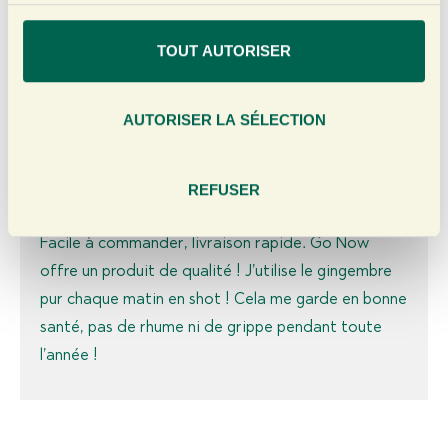
c
pur, sans sucres ajoutés ! Les livraisons sont
o
TOUT AUTORISER
toujours effectuées correctement et gérées de
n
manière professionnelle.
s
e
AUTORISER LA SÉLECTION
n
René Segerink
t
e
REFUSER
m
e
Facile à commander, livraison rapide. Go Now
n
offre un produit de qualité ! J’utilise le gingembre
t
pur chaque matin en shot ! Cela me garde en bonne
santé, pas de rhume ni de grippe pendant toute
l’année !