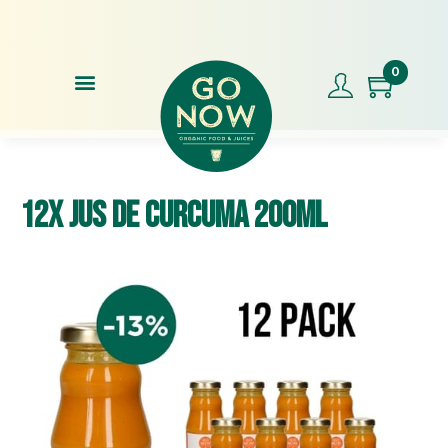
Commandez avant 17h00, expédition le jour même !
Not
0
12x Jus de Curcuma 200ml