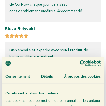
de Go Now chaque jour, cela s’est
considérablement amélioré. #recommandé
Steve Relyveld
Bien emballé et expédié avec soin ! Produit de
haute qualité, pur, naturel.
Arie van Tilborg
Consentement
Détails
À propos des cookies
Ce site web utilise des cookies.
J’ai déjà utilisé plusieurs bouteilles de 750 ml de
Les cookies nous permettent de personnaliser le contenu
pur jus de gingembre, en infusion, dans le thé, avec