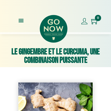
Commandez avant 17h00, expédition le jour même !
Note
0
Le gingembre et le curcuma, une
combinaison puissante