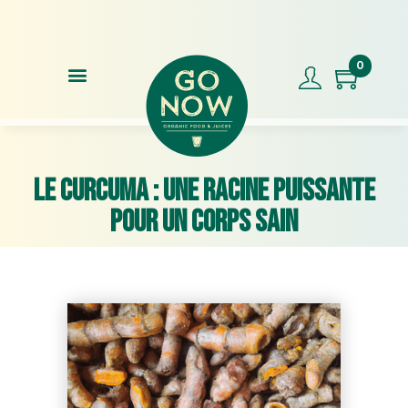
Commandez avant 17h00, expédition le jour même !
Note
0
Le curcuma : une racine puissante
pour un corps sain