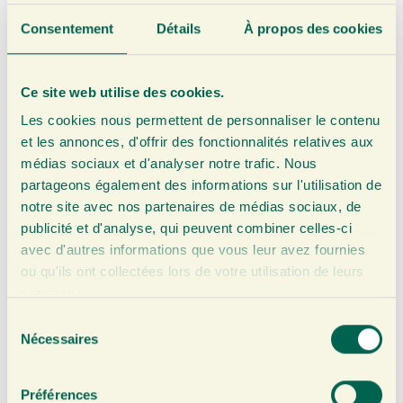
pas été suffisamment étudié. Il est donc conseillé de
Consentement
Détails
À propos des cookies
ne pas dépasser la dose journalière recommandée.
Cependant, le curcuma peut provoquer des effets
Ce site web utilise des cookies.
anticoagulants. Si vous avez un doute sur la
Les cookies nous permettent de personnaliser le contenu
consommation de curcuma, il est préférable de
et les annonces, d'offrir des fonctionnalités relatives aux
demander conseil à votre médecin, et encore plus si
médias sociaux et d'analyser notre trafic. Nous
vous prenez des anticoagulants.
partageons également des informations sur l'utilisation de
notre site avec nos partenaires de médias sociaux, de
Où acheter du curcuma ?
publicité et d'analyse, qui peuvent combiner celles-ci
avec d'autres informations que vous leur avez fournies
ou qu'ils ont collectées lors de votre utilisation de leurs
Aujourd’hui, il est possible d’acheter des doses de
services.
curcuma en ligne et dans de nombreux magasins.
S
Malheureusement, les shots de curcuma du
Nécessaires
é
supermarché contiennent souvent très peu de
l
curcuma. Heureusement, vous pouvez commander
e
Préférences