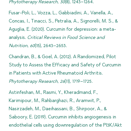
Phytotherapy Research
,
30
(8), 1243–1264.
Fusar-Poli, L., Vozza, L., Gabbiadini, A., Vanella, A.,
Concas, I., Tinacci, S., Petralia, A., Signorelli, M. S., &
Aguglia, E. (2020). Curcumin for depression: a meta-
analysis.
Critical Reviews in Food Science and
Nutrition
,
60
(15), 2643–2653.
Chandran, B., & Goel, A. (2012). A Randomized, Pilot
Study to Assess the Efficacy and Safety of Curcumin
in Patients with Active Rheumatoid Arthritis.
Phytotherapy Research
,
26
(11), 1719–1725.
Astinfeshan, M., Rasmi, Y., Kheradmand, F.,
Karimipour, M., Rahbarghazi, R., Aramwit, P.,
Nasirzadeh, M., Daeihassani, B., Shirpoor, A., &
Saboory, E. (2019). Curcumin inhibits angiogenesis in
endothelial cells using downregulation of the PI3K/Akt