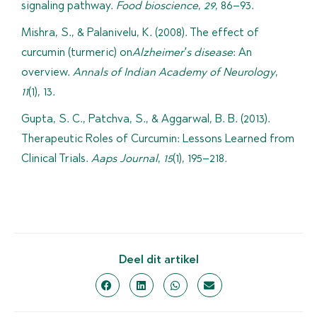
signaling pathway.
Food bioscience
,
29
, 86–93.
Mishra, S., & Palanivelu, K. (2008). The effect of
curcumin (turmeric) on
Alzheimer′s disease
: An
overview.
Annals of Indian Academy of Neurology
,
11
(1), 13.
Gupta, S. C., Patchva, S., & Aggarwal, B. B. (2013).
Therapeutic Roles of Curcumin: Lessons Learned from
Clinical Trials.
Aaps Journal
,
15
(1), 195–218.
Deel dit artikel