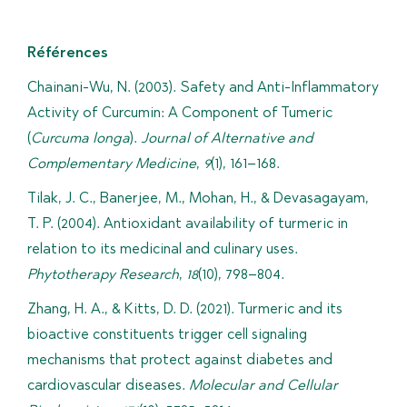
R
R
Références
Chainani-Wu, N. (2003). Safety and Anti-Inflammatory
Activity of Curcumin: A Component of Tumeric
(
Curcuma longa
).
Journal of Alternative and
Complementary Medicine
,
9
(1), 161–168.
Tilak, J. C., Banerjee, M., Mohan, H., & Devasagayam,
T. P. (2004). Antioxidant availability of turmeric in
relation to its medicinal and culinary uses.
Phytotherapy Research
,
18
(10), 798–804.
Zhang, H. A., & Kitts, D. D. (2021). Turmeric and its
bioactive constituents trigger cell signaling
mechanisms that protect against diabetes and
cardiovascular diseases.
Molecular and Cellular