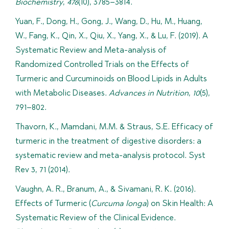
Biochemistry
,
476
(10), 3785–3814.
Yuan, F., Dong, H., Gong, J., Wang, D., Hu, M., Huang,
W., Fang, K., Qin, X., Qiu, X., Yang, X., & Lu, F. (2019). A
Systematic Review and Meta-analysis of
Randomized Controlled Trials on the Effects of
Turmeric and Curcuminoids on Blood Lipids in Adults
with Metabolic Diseases.
Advances in Nutrition
,
10
(5),
791–802.
Thavorn, K., Mamdani, M.M. & Straus, S.E. Efficacy of
turmeric in the treatment of digestive disorders: a
systematic review and meta-analysis protocol. Syst
Rev 3, 71 (2014).
Vaughn, A. R., Branum, A., & Sivamani, R. K. (2016).
Effects of Turmeric (
Curcuma longa
) on Skin Health: A
Systematic Review of the Clinical Evidence.