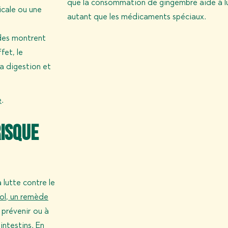
que la consommation de gingembre aide à lu
icale ou une
autant que les médicaments spéciaux.
udes montrent
fet, le
la digestion et
e
.
risque
lutte contre le
ol, un remède
 prévenir ou à
intestins. En