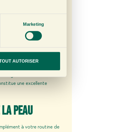
miner les
Marketing
embre peut aussi y remédier.
urce de zinc
. Le zinc est
 l’hormone du sommeil. Il est
s. En outre, de nombreux thés
TOUT AUTORISER
 l’organisme de l’adrénaline.
 l’organisme. Le thé au
onstitue une excellente
 la peau
mplément à votre routine de