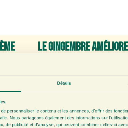
tème
Le gingembre améliore
cardiovasculaire
s jours est qu’il
Un autre avantage du gingembre est qu’il con
e fort vous rend
cholestérol dans le sang. Le cholestérol est
Détails
et de vous
notre corps a besoin, mais un taux de choles
rche
montre
des maladies cardiovasculaires.
La recherch
ies.
r un système
consomment quotidiennement du gingembre 
e personnaliser le contenu et les annonces, d'offrir des fonctio
ilance accrue
cholestérol diminuer, contrairement à celle
rafic. Nous partageons également des informations sur l'utilisati
, de publicité et d'analyse, qui peuvent combiner celles-ci avec