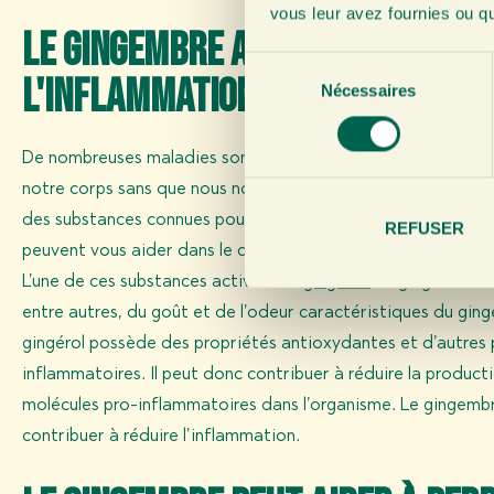
vous leur avez fournies ou qu'
Le gingembre aide à lutter co
S
l'inflammation
Nécessaires
é
l
e
De nombreuses maladies sont causées par l’inflammation qu
c
notre corps sans que nous nous en rendions compte.
Le gin
t
des substances connues pour leurs propriétés anti-inflamma
i
REFUSER
o
peuvent vous aider dans le cas de divers troubles et maladi
n
L’une de ces substances actives est
gingérol
.
Le gingérol est
d
entre autres, du goût et de l’odeur caractéristiques du gin
u
gingérol possède des propriétés antioxydantes et d’autres 
c
inflammatoires. Il peut donc contribuer à réduire la product
o
molécules pro-inflammatoires dans l’organisme. Le gingemb
n
s
contribuer à réduire l’inflammation.
e
n