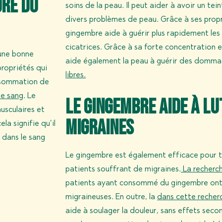
dre du
soins de la peau. Il peut aider à avoir un tein
divers problèmes de peau. Grâce à ses propr
gingembre aide à guérir plus rapidement les b
cicatrices. Grâce à sa forte concentration 
 une bonne
aide également la peau à guérir des domm
propriétés qui
libres
.
onsommation de
le sang
. Le
Le gingembre aide à l
usculaires et
migraines
la signifie qu’il
e dans le sang
Le gingembre est également efficace pour tr
patients souffrant de migraines.
La recherc
patients ayant consommé du gingembre ont 
migraineuses. En outre, la
dans cette recher
aide à soulager la douleur, sans effets sec