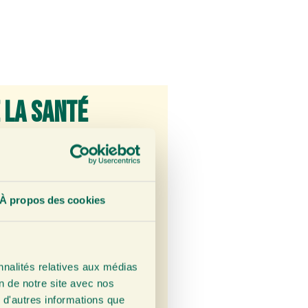
 la santé
tribue à réduire le taux de
 une substance grasse dont
À propos des cookies
térol trop élevé peut entraîner
e
montre que les personnes qui
voient leur taux de
nnalités relatives aux médias
s qui n’en consomment pas.
on de notre site avec nos
 d'autres informations que