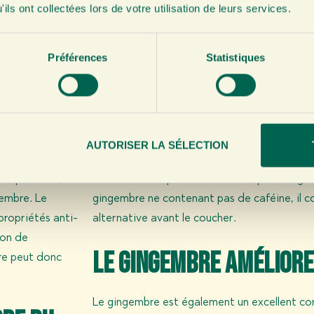
Le gingembre peut éli
ils ont collectées lors de votre utilisation de leurs services.
ntre
problèmes de sommeil
Préférences
Statistiques
Vous avez du mal à vous endormir ? Le ging
i sévit dans
Par exemple, le gingembre est une bonne
so
gembre
contient
nécessaire à la fabrication de la mélatonine,
toires qui
donc important de consommer ces nutriment
AUTORISER LA SÉLECTION
es chroniques.
contiennent de la caféine, qui fait produire à
 responsable,
Une hormone qui donne beaucoup d’énergie à
gembre. Le
gingembre ne contenant pas de caféine, il c
propriétés anti-
alternative avant le coucher.
ion de
Le gingembre améliore
re peut donc
Le gingembre est également un excellent co