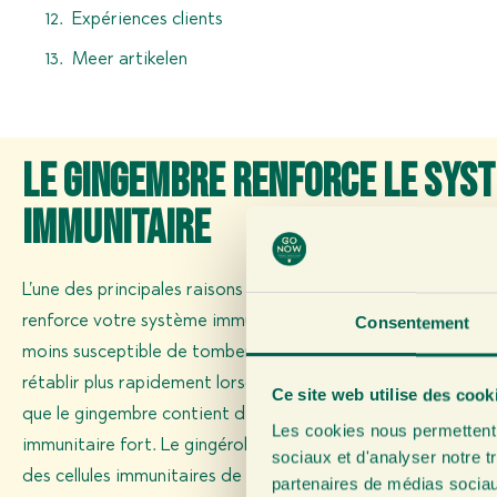
Expériences clients
Meer artikelen
Le gingembre renforce le sys
immunitaire
L’une des principales raisons de prendre du gingembre tous le
renforce votre système immunitaire. Un système immunitair
Consentement
moins susceptible de tomber malade. En outre, il vous perm
rétablir plus rapidement lorsque vous êtes malade.
La reche
Ce site web utilise des cook
que le gingembre contient des substances importantes pou
Les cookies nous permettent d
immunitaire fort. Le gingérol, par exemple, entraîne une vig
sociaux et d'analyser notre t
des cellules immunitaires de l’organisme.
partenaires de médias sociaux