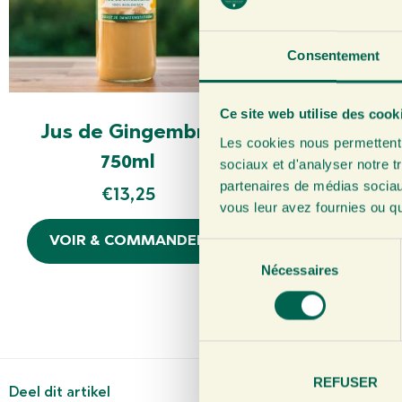
Consentement
Ce site web utilise des cook
Jus de Gingembre
Liquid Se
Les cookies nous permettent d
750ml
500m
sociaux et d'analyser notre t
partenaires de médias sociaux
€
13,25
€
14,
vous leur avez fournies ou qu'
VOIR & COMMANDER
VOIR & CO
S
Nécessaires
é
l
e
c
t
i
REFUSER
Deel dit artikel
o