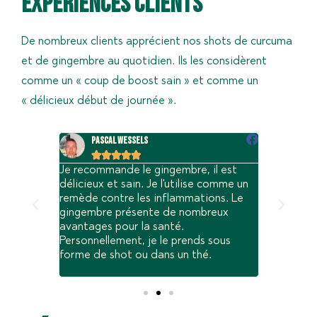
Expériences clients
De nombreux clients apprécient nos shots de curcuma
et de gingembre au quotidien. Ils les considèrent
comme un « coup de boost sain » et comme un
« délicieux début de journée ».
Pascal Wessels
Diny 






ennement
Je recommande le gingembre, il est
Il donne d
ec 2
délicieux et sain. Je l'utilise comme un
beaucoup p
ingembre.
remède contre les inflammations. Le
rgie,
gingembre présente de nombreux
e. Je
avantages pour la santé.
 santé,
Personnellement, je le prends sous
ais pas cru
forme de shot ou dans un thé.