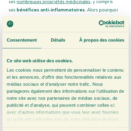
ses
nombreuses propriétés médicinales
, y compris
ses
bénéfices anti-inflammatoires
. Alors pourquoi
ne pas combiner ces deux épices puissantes dans une
seule et même boisson chaude ? Combinez les
jus de
curcuma pur
et
purs jus de gingembre
et ajoutez-y un
Consentement
Détails
À propos des cookies
peu de jus de citron. Ajoutez ensuite une pincée de
poivre noir. Les principes actifs du curcuma seront
ainsi
plus facilement assimilés par l’organisme
. En
Ce site web utilise des cookies.
outre, vous pouvez ajouter plusieurs ingrédients,
Les cookies nous permettent de personnaliser le contenu
comme de la cannelle ou du poivre de Cayenne, pour
et les annonces, d'offrir des fonctionnalités relatives aux
médias sociaux et d'analyser notre trafic. Nous
donner un coup de peps supplémentaire. De
partageons également des informations sur l'utilisation de
nombreuses combinaisons de saveurs et de recettes
notre site avec nos partenaires de médias sociaux, de
sont disponibles sur notre site web.
publicité et d'analyse, qui peuvent combiner celles-ci
Lisez ici pour
sur le gingembre et le curcuma !
avec d'autres informations que vous leur avez fournies
ou qu'ils ont collectées lors de votre utilisation de leurs
Comment conserver un ginger
services.