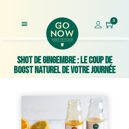
Commandez avant 17h00, expédition le jour même !
Note
0
Shot de gingembre : Le coup de
boost naturel de votre journée