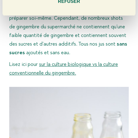
REFUSER
Il est possible d’acheter des shots de gingembre au
m
supermarché, dans un magasin spécialisé ou de les
e
préparer soi-même. Cependant, de nombreux shots
n
de gingembre du supermarché ne contiennent qu’une
t
faible quantité de gingembre et contiennent souvent
des sucres et d’autres additifs. Tous nos jus sont
sans
sucres
ajoutés et sans eau.
Lisez ici pour
sur la culture biologique vs la culture
conventionnelle du gingembre
.